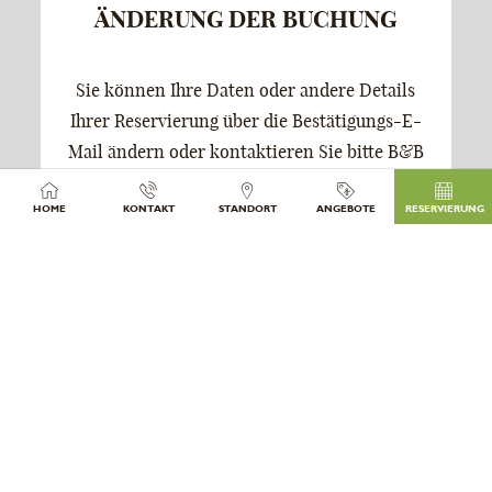
ÄNDERUNG DER BUCHUNG
Sie können Ihre Daten oder andere Details
Ihrer Reservierung über die Bestätigungs-E-
Mail ändern oder kontaktieren Sie bitte B&B
Goldener Löwe
HOME
KONTAKT
STANDORT
ANGEBOTE
RESERVIERUNG
.
DAS IN EINEM GEBÄUDE
AUS DEM 15.
JAHRHUNDERT IM
ZENTRUM VON ROM