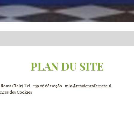
PLAN DU SITE
Roma
(
Italy
)
Tel.:
+39 06 68210980
info@residenzafarnese.it
ACCUEIL
ences des Cookies
L'HÔTEL
SERVICES
DÉJEUNER
SÉMINAIRES