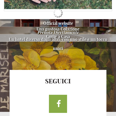
PRENOTA
Official website
Una gustosa Colazione
Prenota Direttamente
Come a Casa
Un hotel diverso dagli altri, con uno stile e un tocco
unici
SEGUICI
Facebook