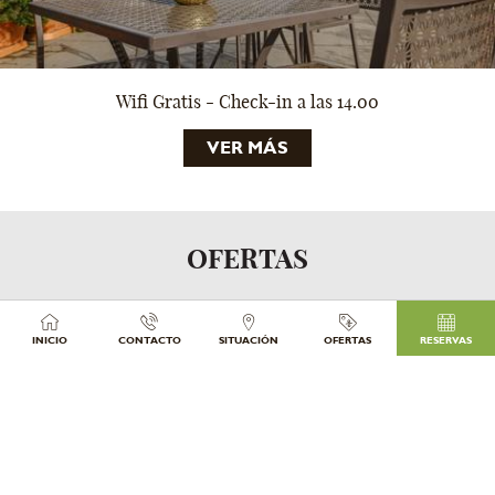
Wifi Gratis - Check-in a las 14.00
VER MÁS
QUÉDATE AL MENOS 4 NOCHES -
OFERTAS
AHORRA 25%
RESERVAR
INICIO
CONTACTO
SITUACIÓN
OFERTAS
RESERVAS
VER TODAS LAS OFERTAS
Página web oficial